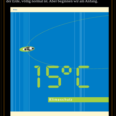
der Erde, völlig normal ist. Aber beginnen wir am Anfang.