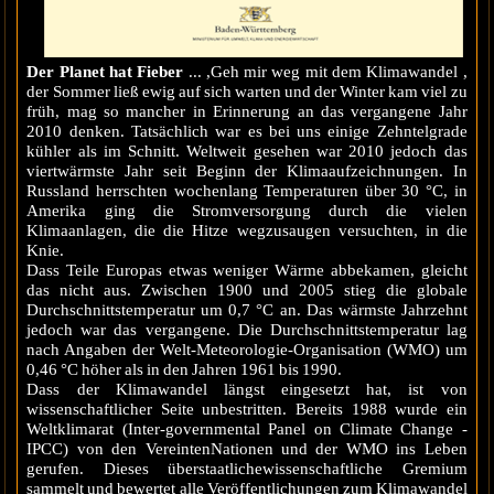
Der Planet hat Fieber
... ,Geh mir weg mit dem Klimawandel ,
der Sommer ließ ewig auf sich warten und der Winter kam viel zu
früh, mag so mancher in Erinnerung an das vergangene Jahr
2010 denken. Tatsächlich war es bei uns einige Zehntelgrade
kühler als im Schnitt. Weltweit gesehen war 2010 jedoch das
viertwärmste Jahr seit Beginn der Klimaaufzeichnungen. In
Russland herrschten wochenlang Temperaturen über 30 °C, in
Amerika ging die Stromversorgung durch die vielen
Klimaanlagen, die die Hitze wegzusaugen versuchten, in die
Knie.
Dass Teile Europas etwas weniger Wärme abbekamen, gleicht
das nicht aus. Zwischen 1900 und 2005 stieg die globale
Durchschnittstemperatur um 0,7 °C an. Das wärmste Jahrzehnt
jedoch war das vergangene. Die Durchschnittstemperatur lag
nach Angaben der Welt-Meteorologie-Organisation (WMO) um
0,46 °C höher als in den Jahren 1961 bis 1990.
Dass der Klimawandel längst eingesetzt hat, ist von
wissenschaftlicher Seite unbestritten. Bereits 1988 wurde ein
Weltklimarat (Inter-governmental Panel on Climate Change -
IPCC) von den VereintenNationen und der WMO ins Leben
gerufen. Dieses überstaatlichewissenschaftliche Gremium
sammelt und bewertet alle Veröffentlichungen zum Klimawandel