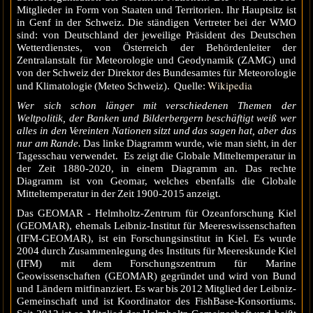
Mitglieder in Form von Staaten und Territorien. Ihr Hauptsitz ist
in Genf in der Schweiz. Die ständigen Vertreter bei der WMO
sind: von Deutschland der jeweilige Präsident des Deutschen
Wetterdienstes, von Österreich der Behördenleiter der
Zentralanstalt für Meteorologie und Geodynamik (ZAMG) und
von der Schweiz der Direktor des Bundesamtes für Meteorologie
Wikipedia
und Klimatologie (Meteo Schweiz). Quelle:
Wer sich schon länger mit verschiedenen Themen der
Weltpolitik, der Banken und Bilderbergern beschäftigt weiß wer
alles in den Vereinten Nationen sitzt und das sagen hat, aber das
nur am Rande.
Das linke Diagramm wurde, wie man sieht, in der
Tagesschau verwendet. Es zeigt die Globale Mitteltemperatur in
der Zeit 1880-2020, in einem Diagramm an. Das rechte
Diagramm ist von Geomar, welches ebenfalls die Globale
Mitteltemperatur in der Zeit 1900-2015 anzeigt.
Das GEOMAR - Helmholtz-Zentrum für Ozeanforschung Kiel
(GEOMAR), ehemals Leibniz-Institut für Meereswissenschaften
(IFM-GEOMAR), ist ein Forschungsinstitut in Kiel. Es wurde
2004 durch Zusammenlegung des Instituts für Meereskunde Kiel
(IFM) mit dem Forschungszentrum für Marine
Geowissenschaften (GEOMAR) gegründet und wird von Bund
und Ländern mitfinanziert. Es war bis 2012 Mitglied der Leibniz-
Gemeinschaft und ist Koordinator des FishBase-Konsortiums.