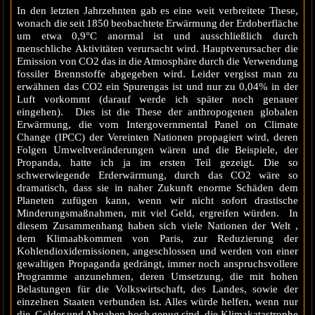
In den letzten Jahrzehnten gab es eine weit verbreitete These,
wonach die seit 1850 beobachtete Erwärmung der Erdoberfläche
um etwa 0,9°C anormal ist und ausschließlich durch
menschliche Aktivitäten verursacht wird. Hauptverursacher die
Emission von CO2 das in die Atmosphäre durch die Verwendung
fossiler Brennstoffe abgegeben wird. Leider vergisst man zu
erwähnen das CO2 ein Spurengas ist und nur zu 0,04% in der
Luft vorkommt (darauf werde ich später noch genauer
eingehen). Dies ist die These der anthropogenen globalen
Erwärmung, die vom Intergovernmental Panel on Climate
Change (IPCC) der Vereinten Nationen propagiert wird, deren
Folgen Umweltveränderungen wären und die Beispiele, der
Propanda, hatte ich ja im ersten Teil gezeigt. Die so
schwerwiegende Erderwärmung, durch das CO2 wäre so
dramatisch, dass sie in naher Zukunft enorme Schäden dem
Planeten zufügen kann, wenn wir nicht sofort drastische
Minderungsmaßnahmen, mit viel Geld, ergreifen würden. In
diesem Zusammenhang haben sich viele Nationen der Welt ,
dem Klimaabkommen von Paris, zur Reduzierung der
Kohlendioxidemissionen, angeschlossen und werden von einer
gewaltigen Propaganda gedrängt, immer noch anspruchsvollere
Programme anzunehmen, deren Umsetzung, die mit hohen
Belastungen für die Volkswirtschaft, des Landes, sowie der
einzelnen Staaten verbunden ist. Alles würde helfen, wenn nur
die Gelder und Abgaben hoch genug sind, die Klimakatastrophe