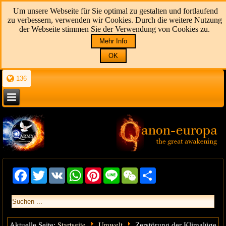
Um unsere Webseite für Sie optimal zu gestalten und fortlaufend
zu verbessern, verwenden wir Cookies. Durch die weitere Nutzung
der Webseite stimmen Sie der Verwendung von Cookies zu.
Mehr Info
OK
136
Facebook
Twitter
VK
WhatsApp
Pinterest
Line
WeChat
Share
Startseite
Umwelt
Aktuelle Seite:
Zerstörung der Klimalüge