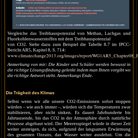
Vergleiche das Treibhauspotenzial von Methan, Lachgas und
Fluorkohlenwasserstoffen mit dem Treibhauspotenzial
von CO2. Siehe dazu zum Beispiel die Tabelle 8.7 im IPCC-
Bericht AR5, Kapitel 8, S. 714:
www.climatechange2013.org/images/report/WG1AR5_Chapter08_
Anmerkung von mir: Die Kinder und Schüler werden bewusst in
die richtige Lösungsfindung gelenkt indem man Ihnen vorgibt wo
die richtige Antwort steht. Anmerkungs Ende.
Die Trägheit des Klimas
Selbst wenn wir alle unsere CO2-Emissionen sofort stoppen
würden – wie auch immer –, würden sich die Temperaturen zwar
stabilisieren, aber nicht sinken. Es dauert Jahrhunderte bis
Jahrtausende, bis das CO2 in der Atmosphäre durch natürliche
Prozesse abgebaut wird. Der Meeresspiegel würde in dieser Zeit
weiter ansteigen, da sich, aufgrund der langsamen Erwärmung
des gesamten Ozeans, das Wasser weiter ausdehnt. Um die