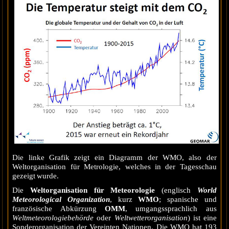
Die linke Grafik zeigt ein Diagramm der WMO, also der
Weltorganisation für Metrologie, welches in der Tagesschau
gezeigt wurde.
Die
Weltorganisation für Meteorologie
(
englisch
World
Meteorological Organization
, kurz
WMO
; spanische und
französische Abkürzung
OMM
, umgangssprachlich aus
Weltmeteorologiebehörde
oder
Weltwetterorganisation
) ist eine
Sonderorganisation der Vereinten Nationen. Die WMO hat 193