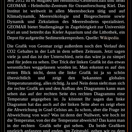
Seit 2012 ist es Mitglied der Helmholtz-Gemeinschaft und heißt
GEOMAR - Helmholtz-Zentrum für Ozeanforschung Kiel. Das
Institut ist weltweit in allen Meeresbecken tätig und auf
Klimadynamik, Meeresökologie und Biogeochemie sowie
Dynamik und Zirkulation des Meeresbodens spezialisiert.
GEOMAR bietet Studiengänge in Zugehörigkeit zur Universität
Kiel an und betreibt das Kieler Aquarium und die Lithothek, ein
Wikipedia
Depot für aufgeteilte Sedimentkernproben. Quelle:
Die Grafik von Geomar zeigt außerdem noch den Verlauf des
CO2 Gehaltes in der Luft in dem selben Zeitraum. Jetzt sagen
viele ja und das ist der Unterschied, nein das wäre ja zu simpel
und für jeden zu sehen. Der Trick der linken Grafik ist das etwas
wesentliches weggelassen worden ist. Man erkennt es auf den
ersten Blick nicht, denn die linke Grafik ist ja so schön
übersichtlich und zeigt den bekannten globalen
Temperaturanstieg, alles richtig. Ja und Nein denn sieht man sich
die rechte Grafik an und den Aufbau des Diagramms kann man
sehen das auf der rechten Seite des rechten Diagramms eine
Temperatur angegeben ist. Ja könntet Ihr sagen das linke
Diagramm hat das auch auf der linken Seite aber es zeigt eben
die Abweichung in Grad Celsius an. Ja schon, aber die Frage ist
Abweichung von was? Was ist denn der Nullwert, wie hoch ist
die Temperatur, von der die Temperatur abweicht? Das kann man
in der rechten Grafik sehr gut sehen. Da beide Grafiken
ungleich anfangen und enden, im Zeitstrahl, gehen wir zu dem