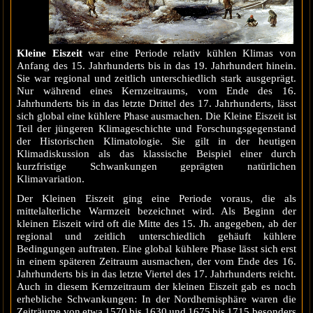
Kleine Eiszeit
war eine Periode relativ kühlen Klimas von
Anfang des 15. Jahrhunderts bis in das 19. Jahrhundert hinein.
Sie war regional und zeitlich unterschiedlich stark ausgeprägt.
Nur während eines Kernzeitraums, vom Ende des 16.
Jahrhunderts bis in das letzte Drittel des 17. Jahrhunderts, lässt
sich global eine kühlere Phase ausmachen. Die Kleine Eiszeit ist
Teil der jüngeren Klimageschichte und Forschungsgegenstand
der Historischen Klimatologie. Sie gilt in der heutigen
Klimadiskussion als das klassische Beispiel einer durch
kurzfristige Schwankungen geprägten natürlichen
Klimavariation.
Der Kleinen Eiszeit ging eine Periode voraus, die als
mittelalterliche Warmzeit bezeichnet wird. Als Beginn der
kleinen Eiszeit wird oft die Mitte des 15. Jh. angegeben, ab der
regional und zeitlich unterschiedlich gehäuft kühlere
Bedingungen auftraten. Eine global kühlere Phase lässt sich erst
in einem späteren Zeitraum ausmachen, der vom Ende des 16.
Jahrhunderts bis in das letzte Viertel des 17. Jahrhunderts reicht.
Auch in diesem Kernzeitraum der kleinen Eiszeit gab es noch
erhebliche Schwankungen: In der Nordhemisphäre waren die
Zeiträume von etwa 1570 bis 1630 und 1675 bis 1715 besonders