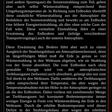
(und andere Spurengase) die Sonnenstrahlung zum Teil, geben
aber auch selbst Wärmestrahlung entsprechend ihrer
Umgebungstemperatur ab. In Richtung zum Erdboden übertrifft
diese zusätzliche Wärmestrahlung aus der Atmosphäre die
Reduktion der Sonnenstrahlung und bewirkt so am Erdboden
eine höhere Energieeinstrahlung, als dies ohne solche Gase der
Fall wäre. Diese vermehrte Einstrahlung führt zu einer
Erwärmung des Erdbodens und (infolge verschiedener
Transportvorgänge) auch der unteren Atmosphäre.
Diese Erwärmung des Bodens führt aber auch zu einem
Ausgleich der Strahlungsbilanz am Atmosphärenoberrand, denn
im längerfristigen Mittel muß die Erde ja genau so viel
Wärmestrahlung in den Weltraum abgeben, wie sie Strahlung
von der Sonne absorbiert. Die vom Erdboden nach oben
gestrahlte Energie wird von den atmosphärischen
Treibhausgasen (teilweise) auch absorbiert, gelangt also nur zum
Teil direkt in den Weltraum. Dafür emittieren die Treibhausgase
selbst entsprechend ihrer Temperatur, die aber wegen der
Temperaturabnahme mit der Höhe in der Atmosphäre geringer ist
als die des Erdbodens. Daher verlässt mit zunehmender Menge
an Treibhausgasen bei konstanter Bodentemperatur immer
weniger Energie in Form von Wärmestrahlung die Erde in den
Weltraum. Durch die erhöhte Bodentemperatur wird dieses
Defizit in der Strahlungsbilanz aber wegen der erhöhten