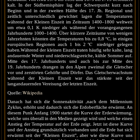
kalt. In der Südhemisphäre lag der Schwerpunkt kurz nach
Beginn und in der zweiten Hälfte des 17. Jh. Regional und
zeitlich unterschiedlich gewichtet lagen die Temperaturen
während der Kleinen Eiszeit im Zeitraum 1400–1800 weltweit
um etwa 0,1 K niedriger als während der vorangegangenen
Jahrhunderte 1000–1400. Über kürzere Zeiträume von wenigen
Jahrzehnten könnten die Temperaturen bis zu 0,8 °C, in einigen
europäischen Regionen auch 1 bis 2℃ niedriger gelegen
haben.Während der kleinen Eiszeit traten häufig sehr kalte, lang
andauernde Winter und niederschlagsreiche, kühle Sommer auf.
Mitte des 17. Jahrhunderts und auch bis zur Mitte des
19. Jahrhunderts drangen in den Alpen zweimal die Gletscher
vor und zerstörten Gehöfte und Dörfer. Das Gletscherwachstum
während der Kleinen Eiszeit war das stärkste seit der
langandauernden Vereisung der letzten Eiszeit.
Wikipedia
Quelle:
Danach hat sich die Sonnenaktivität ,nach dem Millennium
Zyklus, erhöht und dadurch sich die Erdoberfläche erwärmt. An
diesem Punk Anfang 1900 startet die Kurve der Erderwärmung,
welche uns überall in den Medien gezeigt wird und welche einen
Anstieg der Temperatur auf der Erde zeigt. Jetzt ist diese Kurve
und der Anstieg grundsätzlich vorhanden und die Erde hat sich
erwärmt seit der "Kleinen Eiszeit", aber wie diese Kurve uns