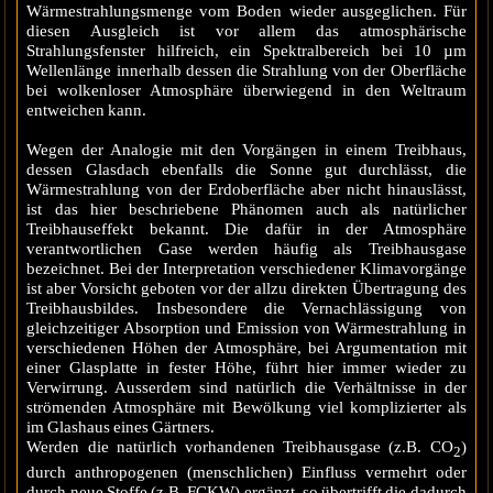
Wärmestrahlungsmenge vom Boden wieder ausgeglichen. Für
diesen Ausgleich ist vor allem das atmosphärische
Strahlungsfenster hilfreich, ein Spektralbereich bei 10 µm
Wellenlänge innerhalb dessen die Strahlung von der Oberfläche
bei wolkenloser Atmosphäre überwiegend in den Weltraum
entweichen kann.
Wegen der Analogie mit den Vorgängen in einem Treibhaus,
dessen Glasdach ebenfalls die Sonne gut durchlässt, die
Wärmestrahlung von der Erdoberfläche aber nicht hinauslässt,
ist das hier beschriebene Phänomen auch als natürlicher
Treibhauseffekt bekannt. Die dafür in der Atmosphäre
verantwortlichen Gase werden häufig als Treibhausgase
bezeichnet. Bei der Interpretation verschiedener Klimavorgänge
ist aber Vorsicht geboten vor der allzu direkten Übertragung des
Treibhausbildes. Insbesondere die Vernachlässigung von
gleichzeitiger Absorption und Emission von Wärmestrahlung in
verschiedenen Höhen der Atmosphäre, bei Argumentation mit
einer Glasplatte in fester Höhe, führt hier immer wieder zu
Verwirrung. Ausserdem sind natürlich die Verhältnisse in der
strömenden Atmosphäre mit Bewölkung viel komplizierter als
im Glashaus eines Gärtners.
Werden die natürlich vorhandenen Treibhausgase (z.B. CO
)
2
durch anthropogenen (menschlichen) Einfluss vermehrt oder
durch neue Stoffe (z.B. FCKW) ergänzt, so übertrifft die dadurch