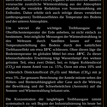
verursachte zusätzliche Wärmestrahlung aus der Atmosphäre
ebenfalls die verstärkte Reduktion von Sonnenstrahlung am
Erdboden. Daher erhöht sich auch infolge dieses verstärkten
(anthropogenen) Treibhauseffektes die Temperatur des Bodens
und der unteren Atmosphäre.
Um wieviel die wichtigen Treibhausgase die
Oberflächentemperatur der Erde anheben, ist nicht einfach zu
bestimmen. Jetzt mögliche Messungen der Wärmeabstrahlung in
den Weltraum durch Satelliten lassen auf eine
Temperaturerhöhung des Bodens durch den natürlichen
Treibhauseffekt um etwa
33°C
schliessen. Ohne diesen läge die
Bodentemperatur im globalen Mittel bei etwa
-18°C
. Zu dieser
lebenserhaltenden Erwärmung trägt Wasserdampf den weitaus
grössten Teil, etwa zwei Drittel, bei; es folgen Kohlendioxid
(CO
) mit einem Anteil von ca. 15%, Ozon mit etwa 10% und
2
schliesslich Distickstoffoxid (N
O) und Methan (CH
) mit je
2
4
etwa 3%. Zur genauen Berechnung der Anteile müsste neben der
Höhen- und Breitenabhängigkeit aller Gase auch die Wirkung
der Bewölkung und der Schwebeteilchen (Aerosole) auf die
Sonnen- und Wärmestrahlung bekannt sein.
Die Konzentration der langlebigen Treibhausgase nimmt
systematisch zu: seit Beginn der Industrialisierung bis heute bei