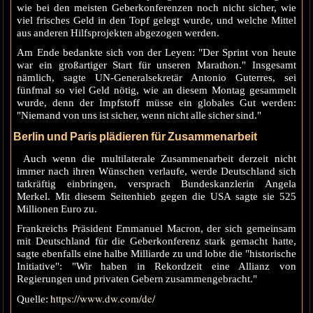
wie bei den meisten Geberkonferenzen noch nicht sicher, wie
viel frisches Geld in den Topf gelegt wurde, und welche Mittel
aus anderen Hilfsprojekten abgezogen werden.
Am Ende bedankte sich von der Leyen: "Der Sprint von heute
war ein großartiger Start für unseren Marathon." Insgesamt
nämlich, sagte UN-Generalsekretär Antonio Guterres, sei
fünfmal so viel Geld nötig, wie an diesem Montag gesammelt
wurde, denn der Impfstoff müsse ein globales Gut werden:
"Niemand von uns ist sicher, wenn nicht alle sicher sind."
Berlin und Paris plädieren für Zusammenarbeit
Auch wenn die multilaterale Zusammenarbeit derzeit nicht
immer nach ihren Wünschen verlaufe, werde Deutschland sich
tatkräftig einbringen, versprach Bundeskanzlerin Angela
Merkel. Mit diesem Seitenhieb gegen die USA sagte sie 525
Millionen Euro zu.
Frankreichs Präsident Emmanuel Macron, der sich gemeinsam
mit Deutschland für die Geberkonferenz stark gemacht hatte,
sagte ebenfalls eine halbe Milliarde zu und lobte die "historische
Initiative": "Wir haben in Rekordzeit eine Allianz von
Regierungen und privaten Gebern zusammengebracht."
https://www.dw.com/de/
Quelle: