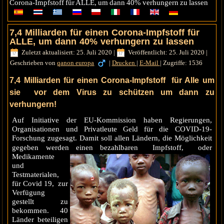
Corona-Impfstoff für ALLE, um dann 40% verhungern zu lassen
7,4 Milliarden für einen Corona-Impfstoff für
ALLE, um dann 40% verhungern zu lassen
Zuletzt aktualisiert: 25. Juli 2020
|
Veröffentlicht: 25. Juli 2020
|
Geschrieben von
qanon europa
|
Drucken
|
E-Mail
|
Zugriffe: 1536
7,4 Milliarden für einen Corona-Impfstoff für Alle um
sie vor dem Virus zu schützen um dann zu
verhungern!
Auf Initiative der EU-Kommission haben Regierungen,
Organisationen und Privatleute Geld für die COVID-19-
Forschung zugesagt. Damit soll allen Ländern, die Möglichkeit
gegeben werden einen bezahlbaren Impfstoff,
oder
Medikamente
und
Testmaterialen,
für Covid 19, zur
Verfügung
gestellt zu
bekommen. 40
Länder beteiligen