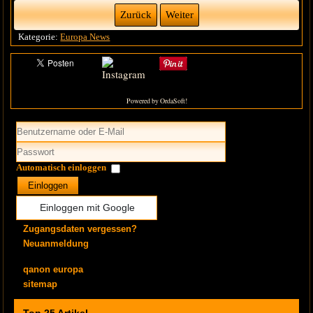
Zurück
Weiter
Kategorie:
Europa News
Powered by OrdaSoft!
Automatisch einloggen
Einloggen
Einloggen mit Google
Zugangsdaten vergessen?
Neuanmeldung
qanon europa
sitemap