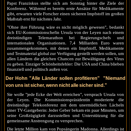
Papst Franziskus stellte sich am Sonntag hinter die Ziele der
Konferenz. Während es bereits erste Ansätze für Medikamente
gibt, erwarten viele Forscher einen sicheren Impfstoff im großen
Maßstab erst für nächstes Jahr.
"Ohne ihre Führung wäre es nicht möglich gewesen", bedankt
sich EU-Kommissionschefin Ursula von der Leyen nach einem
dreistündigen Telemarathon bei Regierungschefs und
internationalen Organisationen. 7,4 Milliarden Euro waren
zusammengekommen, mit denen ein Impfstoff, Medikamente
und Testmaterial global zur Verfügung gestellt werden sollen, um
allen Ländern die gleichen Chancen zur Bewältigung des Virus
zu geben. Einziger Schönheitsfehler: Die USA und China blieben
finanziell und politisch außen vor.
Der Hohn "
Alle Länder sollen profitieren" "Niemand
von uns ist sicher, wenn nicht alle sicher sind."
Sie wolle "jede Ecke der Welt erreichen", versprach Ursula von
der Leyen. Die Kommissionspräsidentin moderierte die
dreistündige Telekonferenz mit dem unermüdlichen Lächeln
einer TV-Gastgeberin: Jeder Geber bekam ein paar Minuten, um
seine Großzügigkeit darzustellen und Unterstützung für die
gemeinsame Anstrengung zu versprechen.
Die letzte Million kam von Popsängerin Madonna. Allerdings ist