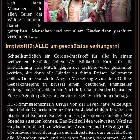
sich daran
Menschen in
allen Teilen der
Welt zu impfen,
damit die
geimpften Menschen und vor allem Kinder dann geschützt
verhungern .....
Impfstoff für ALLE um geschützt zu verhungern!
Schnellstmöglich ein Corona-Impfstoff für alle: In einem
weltweiten Kraftakt sollen 7,5 Milliarden Euro für die
Entwicklung von Mitteln gegen das tödliche Virus gesammelt
werden, die dann alle Länder zu fairen Preisen bekommen
sollen. Bundeskanzlerin Angela Merkel sagte vor einer Online-
Geberkonferenz in Brüssel einen "deutlichen finanziellen
Beitrag" aus Deutschland zu. Nach Informationen der Deutschen
Presse-Agentur geht es um einen dreistelligen Millionenbetrag.
EU-Kommissionschefin Ursula von der Leyen hatte Mitte April
eine Online-Geberkonferenz für den 4. Mai einberufen, bei der
Staats- und Regierungschefs und Organisationen aus aller Welt
Spenden zusagen können. Das Geld soll den weltweiten Wettlauf
zu einem Impfstoff, zu wirksamen Arzneien und Tests gegen das
Coronavirus beschleunigen und sicherstellen, dass anschließend
alle Menschen rasch und preiswert Zugang bekommen. Auch