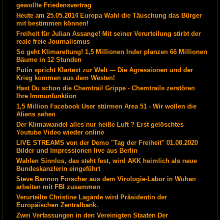
gewollte Friedensvertrag
Heute am 25.05.2014 Europa Wahl die Täuschung das Bürger
mit bestimmen können!
Freiheit für Julian Assange! Mit seiner Verurteilung stirbt der
reale freie Journalismus
So geht Klimarettung! 1,5 Millionen Inder planzen 66 Millionen
Bäume in 12 Stunden
Putin spricht Klartext zur Welt --- Die Agressionen und der
Krieg kommen aus dem Westen!
Hast Du schon die Chemtrail Grippe - Chemtrails zerstören
Ihre Immunfunktion
1,5 Million Facebook User stürmen Area 51 - Wir wollen die
Aliens sehen
Der Klimawandel alles nur heiße Luft ? Erst gelöschtes
Youtube Video wieder online
LIVE STREAMS von der Demo "Tag der Freiheit" 01.08.2020
Bilder und Impressionen live aus Berlin
Wahlen Sinnlos, das steht fest, wird AKK heimlich als neue
Bundeskanzlerin eingeführt
Steve Bannon Forscher aus dem Virologie-Labor in Wuhan
arbeiten mit FBI zusammen
Verurteilte Christine Lagarde wird Präsidentin der
Europäischen Zentralbank.
Zwei Verfassungen in den Vereinigten Staaten Der