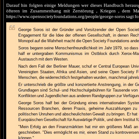
Darauf hin folgten einige Meldungen wer dieses Handbuch herausg
öfteren im Zusammenhang mit Zerstörung , Kriegen , dem Maida
https://www.opensocietyfoundations.org/people/george-soros sagt fo
George Soros ist der Gründer und Vorsitzender der Open Societ
Engagement für die Idee der offenen Gesellschaft, in denen Rech
Monopol auf die Wahrheit macht die Open Society Foundations anders
Soros begann seine Menschenfreundlichkeit im Jahr 1979, so dass 
half er untergraben Kommunismus im Ostblock durch Xerox-Masc
Austausch mit dem Westen.
Nach dem Fall der Berliner Mauer, schuf er Central European Unive
Vereinigten Staaten, Afrika und Asien, und seine Open Society 
Menschen, die widerrechtlich festgehalten wurden, manchmal jahrel
Er unterschrieb die größte und konzertierte Anstrengung, in der
Grundlagen sind Schul- und Hochschulgebühren für Tausende von 
Konflikten und Jugendlichen aus anderen Randgruppen zur Verfügung
George Soros half bei der Gründung eines internationalen Syst
Ressourcen Branchen, deren Praxis, geheime Auszahlungen zu lo
politischen Unruhen und abscheulichsten Gewalt zu bringen. Er hat 
Europäischen Gesellschaft für Auswärtige Politik, und dem Institut 
"Mein Erfolg an den Finanzmärkten hat mir ein größeres Maß an
geschrieben. "Dies ermöglicht es mir, einen Stand zu kontroversen 
können."