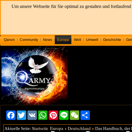
Um unsere Webseite für Sie optimal zu gestalten und fortlaufe
Qanon
Community
News
Europa
Welt
Umwelt
Geschichte
Gel
Facebook
Twitter
VK
WhatsApp
Pinterest
Line
WeChat
Share
Startseite
Europa
Deutschland
Aktuelle Seite:
Das Handbuch, der R