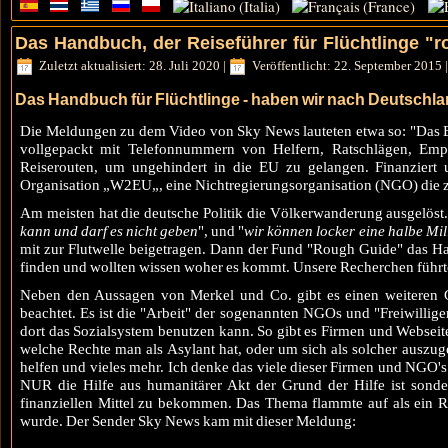
Das Handbuch, der Reiseführer für Flüchtlinge 
Zuletzt aktualisiert: 28. Juli 2020
|
Veröffentlicht: 22. September 2015
Das Handbuch für Flüchtlinge - haben wir nach Deutschla
Die Meldungen zu dem Video von Sky News lauteten etwa so: "Das Bu
vollgepackt mit Telefonnummern von Helfern,
Ratschlägen, Emp
Reiserouten, um ungehindert in die EU zu gelangen. Finanziert
Organisation „W2EU„, eine Nichtregierungsorganisation (NGO) die z
Am meisten hat die deutsche Politik die Völkerwanderung ausgelöst
kann und darf es nicht geben
", und "
wir können locker eine halbe Mil
mit zur Flutwelle beigetragen. Dann der Fund "Rough Guide" das H
finden und wollten wissen woher es kommt. Unsere Recherchen führt
Neben den Aussagen von Merkel und Co. gibt es einen weiteren G
beachtet. Es ist die "Arbeit" der sogenannten NGOs und "Freiwilli
dort das Sozialsystem benutzen kann. So gibt es Firmen und Websei
welche Rechte man als Asylant hat, oder um sich als solcher auszu
helfen und vieles mehr. Ich denke das viele dieser Firmen und NGO's
NUR die Hilfe aus humanitärer Akt der Grund der Hilfe ist sond
finanziellen Mittel zu bekommen. Das Thema flammte auf als ein Re
wurde. Der Sender Sky News kam mit dieser Meldung: