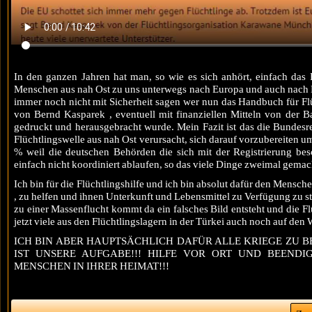
In den ganzen Jahren hat man, so wie es sich anhört, einfach das 
Menschen aus nah Ost zu uns unterwegs nach Europa und auch nach Deu
immer noch nicht mit Sicherheit sagen wer nun das Handbuch für Flü
von Bernd Kasparek , eventuell mit finanziellen Mitteln von der B
gedruckt und herausgebracht wurde. Mein Fazit ist das die Bundesreg
Flüchtlingswelle aus nah Ost verursacht, sich darauf vorzubereiten um
% weil die deutschen Behörden die sich mit der Registrierung besc
einfach nicht koordiniert ablaufen, so das viele Dinge zweimal gema
Ich bin für die Flüchtlingshilfe und ich bin absolut dafür den Mensch
, zu helfen und ihnen Unterkunft und Lebensmittel zu Verfügung zu stel
zu einer Massenflucht kommt da ein falsches Bild entsteht und die Flü
jetzt viele aus den Flüchtlingslagern in der Türkei auch noch auf den W
ICH BIN ABER HAUPTSÄCHLICH DAFÜR ALLE KRIEGE ZU B
IST UNSERE AUFGABE!!! HILFE VOR ORT UND BEEND
MENSCHEN IN IHRER HEIMAT!!!