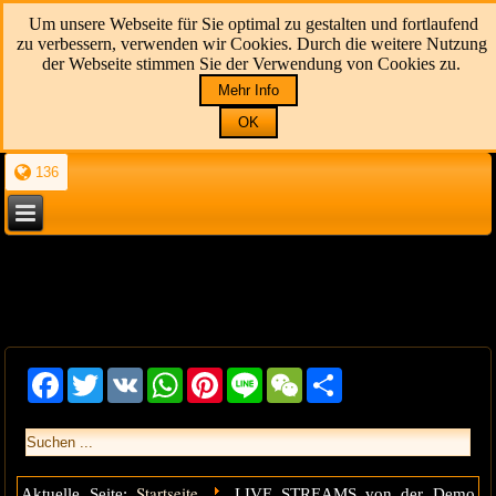
Um unsere Webseite für Sie optimal zu gestalten und fortlaufend
zu verbessern, verwenden wir Cookies. Durch die weitere Nutzung
der Webseite stimmen Sie der Verwendung von Cookies zu.
Mehr Info
OK
136
Facebook
Twitter
VK
WhatsApp
Pinterest
Line
WeChat
Share
Startseite
Aktuelle Seite:
LIVE STREAMS von der Demo