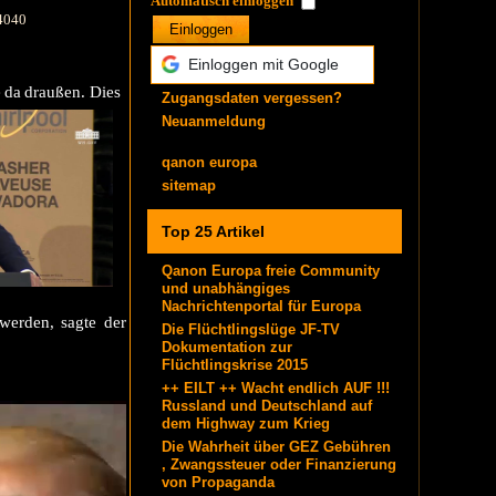
Automatisch einloggen
 4040
Einloggen
Einloggen mit Google
e da draußen. Dies
Zugangsdaten vergessen?
Neuanmeldung
qanon europa
sitemap
Top 25 Artikel
Qanon Europa freie Community
und unabhängiges
Nachrichtenportal für Europa
 werden, sagte der
Die Flüchtlingslüge JF-TV
Dokumentation zur
Flüchtlingskrise 2015
++ EILT ++ Wacht endlich AUF !!!
Russland und Deutschland auf
dem Highway zum Krieg
Die Wahrheit über GEZ Gebühren
, Zwangssteuer oder Finanzierung
von Propaganda