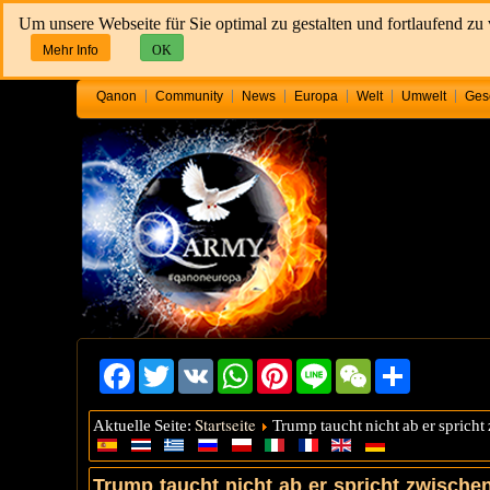
Um unsere Webseite für Sie optimal zu gestalten und fortlaufend z
Mehr Info
OK
Qanon
Community
News
Europa
Welt
Umwelt
Ges
Facebook
Twitter
VK
WhatsApp
Pinterest
Line
WeChat
Share
Startseite
Aktuelle Seite:
Trump taucht nicht ab er sprich
Trump taucht nicht ab er spricht zwischen