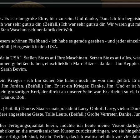
s ist eine große Ehre, hier zu sein. Und danke, Dan. Ich bin begeiste
h war sehr gut zu dir. (Beifall.) Ich war sehr gut zu dir. Wir waren gut m
ößten Waschmaschinenfabrik der Welt.
sem schönen Fließband - ich habe es gerade gesehen - und jeder einzelne
ifall.) Hergestellt in den USA.
e in USA". Stellen Sie es auf Ihre Maschinen. Setzen Sie es auf alles, wa
kommen geheißen haben, einschließlich Marc Bitzer - danke - Jim Kepple
. Sarah Bovim.
in Krieger - ich bin sicher, Sie haben noch nie von ihm gehört. Er is
im Jordan. (Beifall.) Jim. Er ist ein Krieger. Danke, Jim. Und er ist h
in großartiger Kerl, der direkt an unserer Seite war. Er arbeitet so viel 
. Danke, Bob.
Beifall.) Danke. Staatssenatspräsident Larry Obhof. Larry, vielen Dank.
ere angesehene Gäste. Tolle Leute. (Beifall.) Große Vertreter. Danke, Ju
er Fertigungsqualität feiern, möchte ich heute meine Vision darleg
abriken an die amerikanischen Küsten zurückzubringen, wo sie hingeh
 erfolgreich sind, ist ein Treffen, das ich wahrscheinlich vor vier Jah