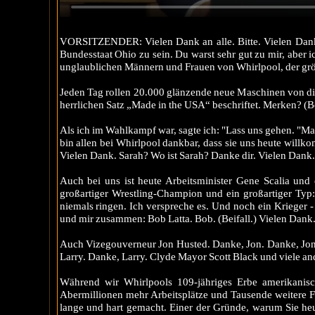
VORSITZENDER: Vielen Dank an alle. Bitte. Vielen Dank. E
Bundesstaat Ohio zu sein. Du warst sehr gut zu mir, aber ic
unglaublichen Männern und Frauen von Whirlpool, der gr
Jeden Tag rollen 20.000 glänzende neue Maschinen von die
herrlichen Satz „Made in the USA“ beschriftet. Merken? (Be
Als ich im Wahlkampf war, sagte ich: "Lass uns gehen. "Mad
bin allen bei Whirlpool dankbar, dass sie uns heute will
Vielen Dank. Sarah? Wo ist Sarah? Danke dir. Vielen Dank
Auch bei uns ist heute Arbeitsminister Gene Scalia und e
großartiger Wrestling-Champion und ein großartiger Typ: J
niemals ringen. Ich verspreche es. Und noch ein Krieger - e
und mir zusammen: Bob Latta. Bob. (Beifall.) Vielen Dank
Auch Vizegouverneur Jon Husted. Danke, Jon. Danke, Jon. (
Larry. Danke, Larry. Clyde Mayor Scott Black und viele and
Während wir Whirlpools 109-jähriges Erbe amerikanisch
Abermillionen mehr Arbeitsplätze und Tausende weitere F
lange und hart gemacht. Einer der Gründe, warum Sie heute