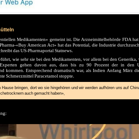
ütteln
entiellen
Medikamenten
» gemeint ist. Die Arzneimittelbehörde
FDA
hat
Pharma-«Buy American Act» hat das Potential, die Industrie durchzuschü
chreibt das US-Pharmaportal Statnews.
ührt, wie sehr sie bei den
Medikamenten
, vor allem bei den Generika
Experten gehen davon aus, dass bis zu 90 Prozent der in den
and kommen. Entsprechend dramatisch war, als
Indien
Anfang März die
nte Schmerzmittel Paracetamol stoppte.
 Hause bringen, dort wo sie hingehören und wir werden aufhören uns auf
Chin
schetrocknern auch gemacht haben»,
ung: