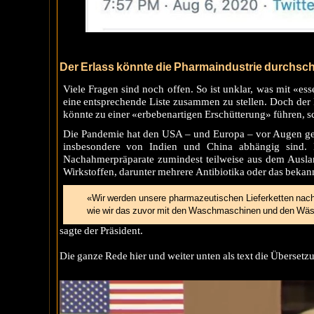
Der Erlass könnte die Pharmaindustrie durchsch
Viele Fragen sind noch offen. So ist unklar, was mit «ess
eine entsprechende Liste zusammen zu stellen. Doch der 
könnte zu einer «erbebenartigen Erschütterung» führen, s
Die Pandemie hat den
USA
– und
Europa
– vor Augen gef
insbesondere von
Indien
und
China
abhängig sind. 
Nachahmerpräparate zumindest teilweise aus dem Ausl
Wirkstoffen, darunter mehrere Antibiotika oder das bekan
«Wir werden unsere pharmazeutischen Lieferketten nach
wie wir das zuvor mit den Waschmaschinen und den Wä
sagte der Präsident.
Die ganze Rede hier und weiter unten als text die Übersetz