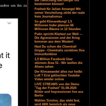
die Täuschung das Bürger mit
bestimmen können!
draußen um ihn zu
Freiheit für Julian Assange! Mit
seiner Verurteilung stirbt der reale
freie Journalismus
So geht Klimarettung! 1,5
Millionen Inder planzen 66
Millionen Bäume in 12 Stunden
Putin spricht Klartext zur Welt ---
Die Agressionen und der Krieg
kommen aus dem Westen!
Hast Du schon die Chemtrail
Grippe - Chemtrails zerstören Ihre
Immunfunktion
1,5 Million Facebook User
stürmen Area 51 - Wir wollen die
Aliens sehen
Der Klimawandel alles nur heiße
Luft ? Erst gelöschtes Youtube
Video wieder online
LIVE STREAMS von der Demo
"Tag der Freiheit" 01.08.2020
Bilder und Impressionen live aus
Berlin
Wahlen Sinnlos, das steht fest,
wird AKK heimlich als neue