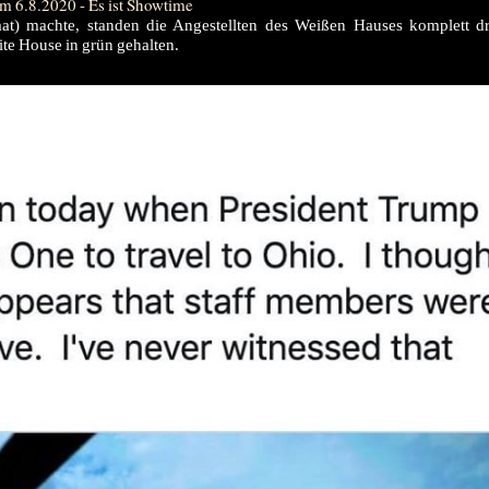
m 6.8.2020 - Es ist Showtime
at) machte, standen die Angestellten des Weißen Hauses komplett 
te House in grün gehalten.