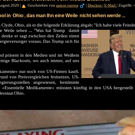
 August 2020
|
Geschrieben von
qanon europa
|
Drucken
|
E-Mail
|
Zugriffe:
l in Ohio , das man Ihn eine Weile nicht sehen werde ...
Clyde, Ohio, als er die folgende Erklärung abgab: "Ich habe viele Feind
e Weile sehen ...
"Was hat Trump damit
h denke er sagt zwischen den Zeilen einen
nergieversorger voraus. Das Trump sich für
rk und präsent in den Medien und im Weißem
 einige Blackouts, wo auch immer, auf uns
ikamente» nur noch von US-Firmen kauft.
nd von Preisvergleichen festsetzen, US-
egierungsstellen
angewiesen, bestimmte
 «Essentielle
Medikamente
» müssten künftig in den
USA
hergestellt
desstaat
Ohio
.