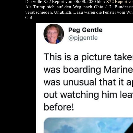
X22 Report vo
Der volle X22 Report vom 06.08.2020 hier:
Als Trump sich auf den Weg nach Ohio (17. Bundessta
verabschieden. Unüblich. Dazu waren die Fenster vom Whi
Go!