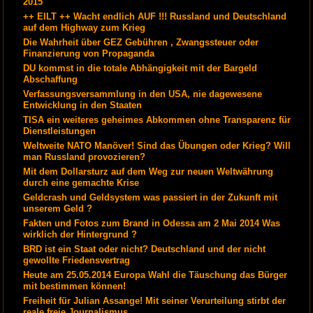
2015
++ EILT ++ Wacht endlich AUF !!! Russland und Deutschland
auf dem Highway zum Krieg
Die Wahrheit über GEZ Gebühren , Zwangssteuer oder
Finanzierung von Propaganda
DU kommst in die totale Abhängigkeit mit der Bargeld
Abschaffung
Verfassungsversammlung in den USA, nie dagewesene
Entwicklung in den Staaten
TISA ein weiteres geheimes Abkommen ohne Transparenz für
Dienstleistungen
Weltweite NATO Manöver! Sind das Übungen oder Krieg? Will
man Russland provozieren?
Mit dem Dollarsturz auf dem Weg zur neuen Weltwährung
durch eine gemachte Krise
Geldcrash und Geldsystem was passiert in der Zukunft mit
unserem Geld ?
Fakten und Fotos zum Brand in Odessa am 2 Mai 2014 Was
wirklich der Hintergrund ?
BRD ist ein Staat oder nicht? Deutschland und der nicht
gewollte Friedensvertrag
Heute am 25.05.2014 Europa Wahl die Täuschung das Bürger
mit bestimmen können!
Freiheit für Julian Assange! Mit seiner Verurteilung stirbt der
reale freie Journalismus