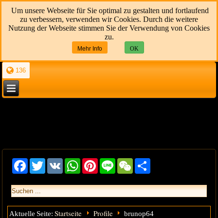
Um unsere Webseite für Sie optimal zu gestalten und fortlaufend
zu verbessern, verwenden wir Cookies. Durch die weitere
Nutzung der Webseite stimmen Sie der Verwendung von Cookies
zu.
Mehr Info
OK
136
Facebook
Twitter
VK
WhatsApp
Pinterest
Line
WeChat
Share
Startseite
Profile
Aktuelle Seite:
brunop64