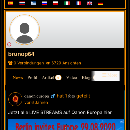
brunop64
0
Verbindungen
6729
Ansichten
More
News
Profil
Artikel
Video
Blogs
0
0
Gruppen
Audio
Foren
Galerie
info
friends
qanon europa
hat 1
foto
geteilt
vor 6 Jahren
Letzte Besucher
Jetzt alle LIVE STREAMS auf Qanon Europa hier