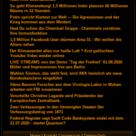
So geht Klimarettung! 1,5 Millionen Inder planzen 66 Millionen
Bäume in 12 Stunden
Putin spricht Klartext zur Welt --- Die Agressionen und der
Krieg kommen aus dem Westen!
Hast Du schon die Chemtrail Grippe - Chemtrails zerstören
Ihre Immunfunktion
1,5 Million Facebook User stürmen Area 51 - Wir wollen die
Aliens sehen
Der Klimawandel alles nur heiße Luft ? Erst gelöschtes
Youtube Video wieder online
LIVE STREAMS von der Demo "Tag der Freiheit" 01.08.2020
Bilder und Impressionen live aus Berlin
Wahlen Sinnlos, das steht fest, wird AKK heimlich als neue
Bundeskanzlerin eingeführt
Steve Bannon Forscher aus dem Virologie-Labor in Wuhan
arbeiten mit FBI zusammen
Verurteilte Christine Lagarde wird Präsidentin der
Europäischen Zentralbank.
Zwei Verfassungen in den Vereinigten Staaten Der
Verfassungsbetrug von 1871
Federal Register sagt Swift Code Banksystem endet mit dem
21.07.2020 - startet Quantum?
Home
|
Kontakt
|
Impressum
|
Datenschutz