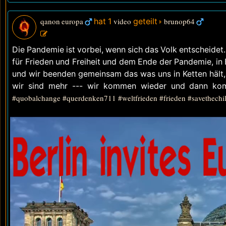
qanon europa
hat 1
video
geteilt
brunop64
Die Pandemie ist vorbei, wenn sich das Volk entscheidet
für Frieden und Freiheit und dem Ende der Pandemie, in
und wir beenden gemeinsam das was uns in Ketten hält, 
wir sind mehr --- wir kommen wieder und dann k
#quobalchange
#querdenken711
#weltfrieden
#frieden
#savethechi