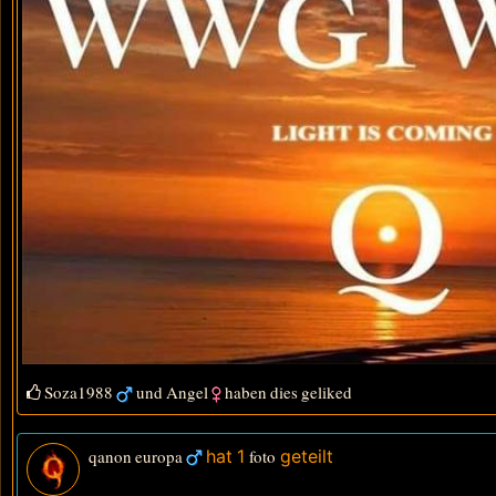
Soza1988
und
Angel
haben dies geliked
qanon europa
hat 1
foto
geteilt