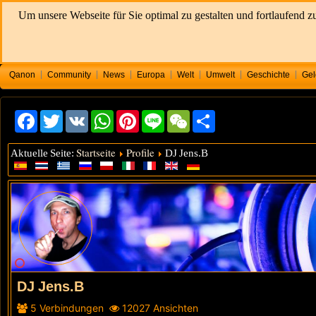
Um unsere Webseite für Sie optimal zu gestalten und fortlaufend
Qanon
Community
News
Europa
Welt
Umwelt
Geschichte
Gel
Facebook
Twitter
VK
WhatsApp
Pinterest
Line
WeChat
Share
Startseite
Profile
Aktuelle Seite:
DJ Jens.B
DJ Jens.B
5
Verbindungen
12027
Ansichten