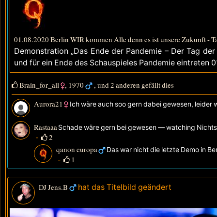
01.08.2020 Berlin WIR kommen Alle denn es ist unsere Zukunft - Ta
Demonstration „Das Ende der Pandemie – Der Tag der Fr
und für ein Ende des Schauspieles Pandemie eintreten 01
Brain_for_all
,
1970
, und 2 anderen gefällt dies
Aurora21
Ich wäre auch soo gern dabei gewesen, leider wa
Rastaaa
Schade wäre gern bei gewesen
— watching
Nicht
2
-
qanon europa
Das war nicht die letzte Demo in 
1
-
DJ Jens.B
hat das Titelbild geändert