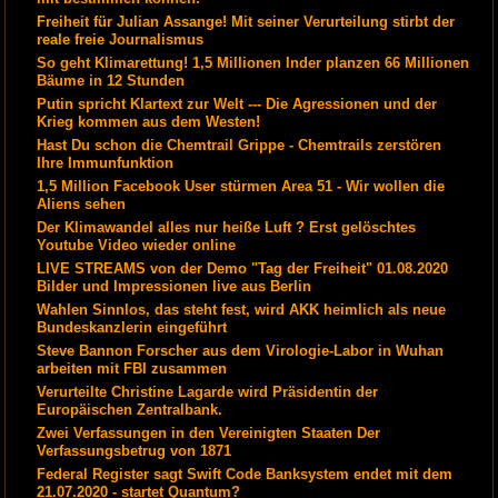
Freiheit für Julian Assange! Mit seiner Verurteilung stirbt der
reale freie Journalismus
So geht Klimarettung! 1,5 Millionen Inder planzen 66 Millionen
Bäume in 12 Stunden
Putin spricht Klartext zur Welt --- Die Agressionen und der
Krieg kommen aus dem Westen!
Hast Du schon die Chemtrail Grippe - Chemtrails zerstören
Ihre Immunfunktion
1,5 Million Facebook User stürmen Area 51 - Wir wollen die
Aliens sehen
Der Klimawandel alles nur heiße Luft ? Erst gelöschtes
Youtube Video wieder online
LIVE STREAMS von der Demo "Tag der Freiheit" 01.08.2020
Bilder und Impressionen live aus Berlin
Wahlen Sinnlos, das steht fest, wird AKK heimlich als neue
Bundeskanzlerin eingeführt
Steve Bannon Forscher aus dem Virologie-Labor in Wuhan
arbeiten mit FBI zusammen
Verurteilte Christine Lagarde wird Präsidentin der
Europäischen Zentralbank.
Zwei Verfassungen in den Vereinigten Staaten Der
Verfassungsbetrug von 1871
Federal Register sagt Swift Code Banksystem endet mit dem
21.07.2020 - startet Quantum?