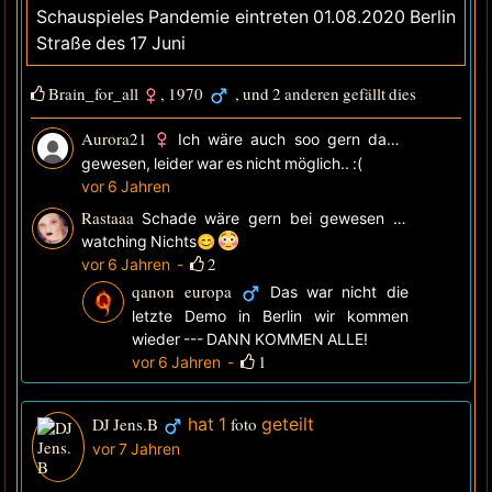
Schauspieles Pandemie eintreten 01.08.2020 Berlin
Straße des 17 Juni
Brain_for_all
,
1970
, und 2 anderen gefällt dies
Aurora21
Ich wäre auch soo gern dabei
gewesen, leider war es nicht möglich.. :(
vor 6 Jahren
Rastaaa
Schade wäre gern bei gewesen
—
watching
Nichts😊
2
vor 6 Jahren
-
qanon europa
Das war nicht die
letzte Demo in Berlin wir kommen
wieder --- DANN KOMMEN ALLE!
1
vor 6 Jahren
-
DJ Jens.B
hat 1
foto
geteilt
vor 7 Jahren