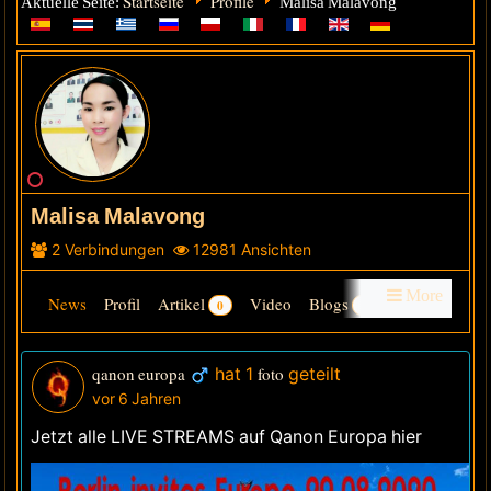
Startseite
Profile
Aktuelle Seite:
Malisa Malavong
Malisa Malavong
2
Verbindungen
12981
Ansichten
More
News
Profil
Artikel
Video
Blogs
0
1
Gruppen
Audio
Foren
Galerie
info
friends
qanon europa
hat 1
foto
geteilt
vor 6 Jahren
Letzte Besucher
Jetzt alle LIVE STREAMS auf Qanon Europa hier