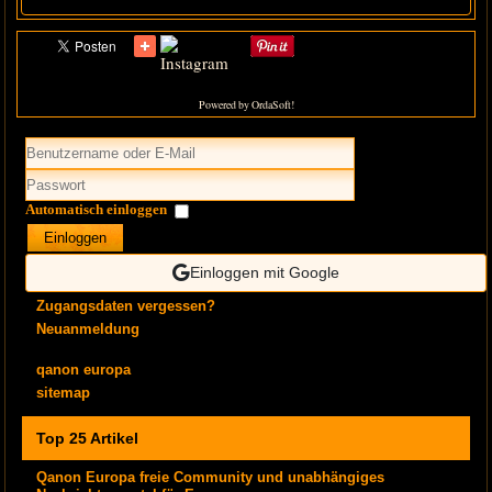
Powered by OrdaSoft!
Automatisch einloggen
Einloggen
Einloggen mit Google
Zugangsdaten vergessen?
Neuanmeldung
qanon europa
sitemap
Top 25 Artikel
Qanon Europa freie Community und unabhängiges