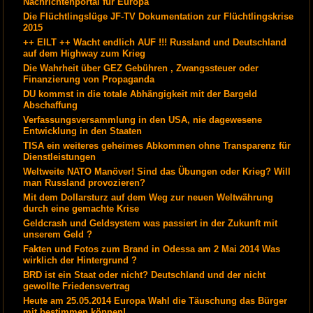
Nachrichtenportal für Europa
Die Flüchtlingslüge JF-TV Dokumentation zur Flüchtlingskrise
2015
++ EILT ++ Wacht endlich AUF !!! Russland und Deutschland
auf dem Highway zum Krieg
Die Wahrheit über GEZ Gebühren , Zwangssteuer oder
Finanzierung von Propaganda
DU kommst in die totale Abhängigkeit mit der Bargeld
Abschaffung
Verfassungsversammlung in den USA, nie dagewesene
Entwicklung in den Staaten
TISA ein weiteres geheimes Abkommen ohne Transparenz für
Dienstleistungen
Weltweite NATO Manöver! Sind das Übungen oder Krieg? Will
man Russland provozieren?
Mit dem Dollarsturz auf dem Weg zur neuen Weltwährung
durch eine gemachte Krise
Geldcrash und Geldsystem was passiert in der Zukunft mit
unserem Geld ?
Fakten und Fotos zum Brand in Odessa am 2 Mai 2014 Was
wirklich der Hintergrund ?
BRD ist ein Staat oder nicht? Deutschland und der nicht
gewollte Friedensvertrag
Heute am 25.05.2014 Europa Wahl die Täuschung das Bürger
mit bestimmen können!