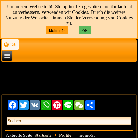
Um unsere Webseite für Sie optimal zu gestalten und fortlaufend
zu verbessern, verwenden wir Cookies. Durch die weitere
Nutzung der Webseite stimmen Sie der Verwendung von Cookies
zu.
Mehr Info
OK
136
Facebook
Twitter
VK
WhatsApp
Pinterest
Line
WeChat
Share
Startseite
Profile
Aktuelle Seite:
momo65