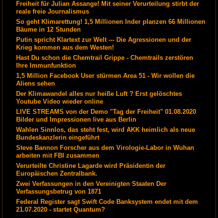
Freiheit für Julian Assange! Mit seiner Verurteilung stirbt der
reale freie Journalismus
So geht Klimarettung! 1,5 Millionen Inder planzen 66 Millionen
Bäume in 12 Stunden
Putin spricht Klartext zur Welt --- Die Agressionen und der
Krieg kommen aus dem Westen!
Hast Du schon die Chemtrail Grippe - Chemtrails zerstören
Ihre Immunfunktion
1,5 Million Facebook User stürmen Area 51 - Wir wollen die
Aliens sehen
Der Klimawandel alles nur heiße Luft ? Erst gelöschtes
Youtube Video wieder online
LIVE STREAMS von der Demo "Tag der Freiheit" 01.08.2020
Bilder und Impressionen live aus Berlin
Wahlen Sinnlos, das steht fest, wird AKK heimlich als neue
Bundeskanzlerin eingeführt
Steve Bannon Forscher aus dem Virologie-Labor in Wuhan
arbeiten mit FBI zusammen
Verurteilte Christine Lagarde wird Präsidentin der
Europäischen Zentralbank.
Zwei Verfassungen in den Vereinigten Staaten Der
Verfassungsbetrug von 1871
Federal Register sagt Swift Code Banksystem endet mit dem
21.07.2020 - startet Quantum?