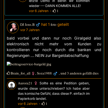
letzte Demo in Berlin wir kommen
wieder --- DANN KOMMEN ALLE!
1
vor 6 Jahren
-
DJ Jens.B
hat 1
foto
geteilt
vor 7 Jahren
bald vorbei und dann nur noch Giralgeld also
elektronisch nicht mehr vom Kunden zu
kontrollieren nur noch durch die banken und
Regierungen .... NEIN zur Bargeldabschaffung
Brain_for_all
,
Soza1988
, und 3 anderen gefällt dies
Aurora21
Sollte es eine Pedition geben,
wurde diese unterschrieben? Ich habe aber
das komische Gefühl, dass diese P. einfach im
Papierkorb landet.
1
vor 6 Jahren
-