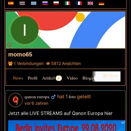
momo65
1
Verbindungen
5812
Ansichten
More
News
Profil
Artikel
Video
Blogs
0
0
Gruppen
Audio
Foren
Galerie
info
friends
qanon europa
hat 1
foto
geteilt
vor 6 Jahren
Letzte Besucher
Jetzt alle LIVE STREAMS auf Qanon Europa hier